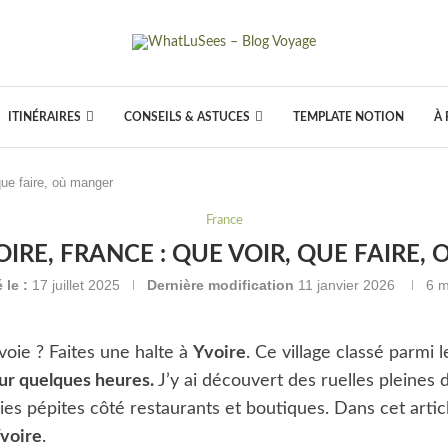
ITINÉRAIRES
CONSEILS & ASTUCES
TEMPLATE NOTION
À
 que faire, où manger
France
OIRE, FRANCE : QUE VOIR, QUE FAIRE
 le :
17 juillet 2025
Dernière modification
11 janvier 2026
6 m
oie ? Faites une halte à
Yvoire
. Ce village classé parmi
r quelques heures.
J’y ai découvert des ruelles pleines 
ies pépites côté restaurants et boutiques. Dans cet arti
Yvoire
.