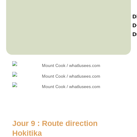
D
D
D
Jour 9 : Route direction
Hokitika