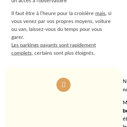
un accès à l’observatoire
Il faut être à l’heure pour la croisière
mais
, si
vous venez par vos propres moyens, voiture
ou van, laissez-vous du temps pour vous
garer.
Les parkings payants sont rapidement
complets,
certains sont plus éloignés.
N
n
M
b
é
l