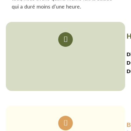
qui a duré moins d’une heure.
H
D
D
D
B