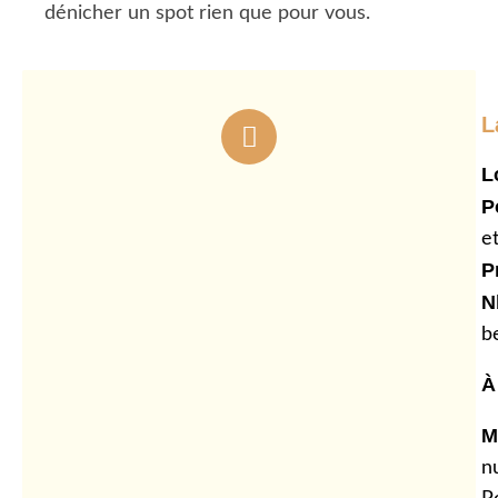
dénicher un spot rien que pour vous.
L
L
P
e
Pr
N
b
À
M
nu