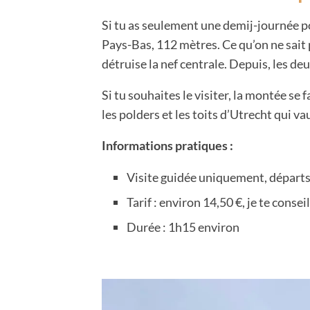
Si tu as seulement une demij-journée p
Pays-Bas, 112 mètres. Ce qu’on ne sait p
détruise la nef centrale. Depuis, les d
Si tu souhaites le visiter, la montée se
les polders et les toits d’Utrecht qui va
Informations pratiques :
Visite guidée uniquement, départs
Tarif : environ 14,50 €, je te consei
Durée : 1h15 environ