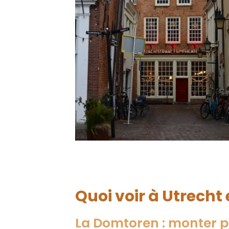
Quoi voir à Utrecht e
La Domtoren : monter 