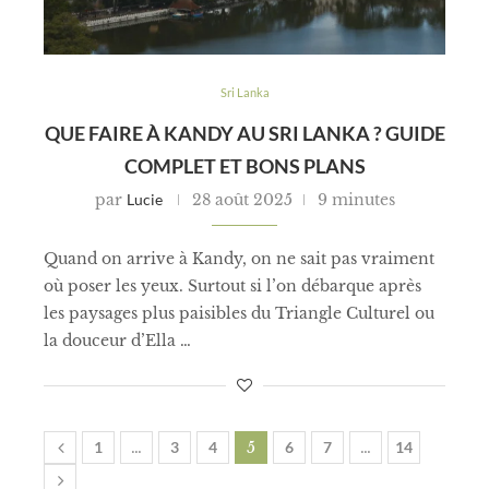
Sri Lanka
QUE FAIRE À KANDY AU SRI LANKA ? GUIDE
COMPLET ET BONS PLANS
par
Lucie
28 août 2025
9 minutes
Quand on arrive à Kandy, on ne sait pas vraiment
où poser les yeux. Surtout si l’on débarque après
les paysages plus paisibles du Triangle Culturel ou
la douceur d’Ella …
1
…
3
4
5
6
7
…
14