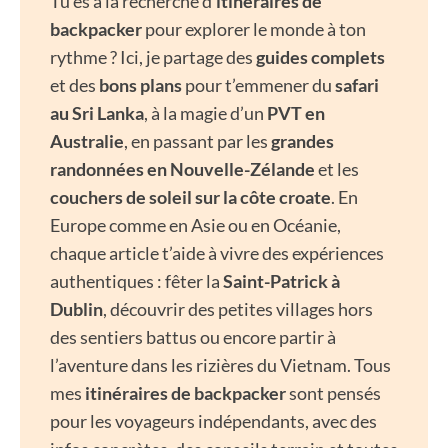
Tu es à la recherche d’
itinéraires de
backpacker
pour explorer le monde à ton
rythme ? Ici, je partage des
guides complets
et des
bons plans
pour t’emmener du
safari
au Sri Lanka
, à la magie d’un
PVT en
Australie
, en passant par les
grandes
randonnées en Nouvelle-Zélande
et les
couchers de soleil sur la côte croate
. En
Europe comme en Asie ou en Océanie,
chaque article t’aide à vivre des expériences
authentiques : fêter la
Saint-Patrick à
Dublin
, découvrir des petites villages hors
des sentiers battus ou encore partir à
l’aventure dans les rizières du Vietnam. Tous
mes
itinéraires de backpacker
sont pensés
pour les voyageurs indépendants, avec des