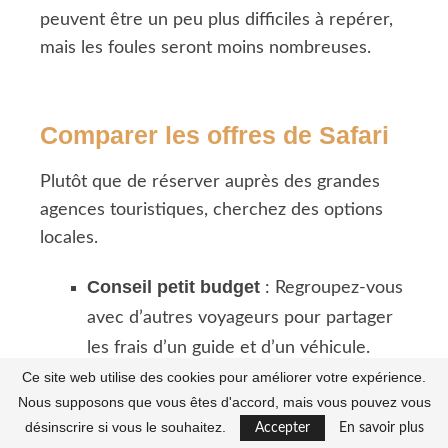
peuvent être un peu plus difficiles à repérer,
mais les foules seront moins nombreuses.
Comparer les offres de Safari
Plutôt que de réserver auprès des grandes
agences touristiques, cherchez des options
locales.
Conseil petit budget
: Regroupez-vous
avec d’autres voyageurs pour partager
les frais d’un guide et d’un véhicule.
Ce site web utilise des cookies pour améliorer votre expérience.
Les safaris de groupe coûtent
Nous supposons que vous êtes d'accord, mais vous pouvez vous
30 et 50 €
désinscrire si vous le souhaitez.
généralement entre
par
Accepter
En savoir plus