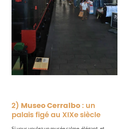
2)
Museo Cerralbo
: un
palais figé au XIXe siècle
Si vous voulez un musée calme, élégant, et