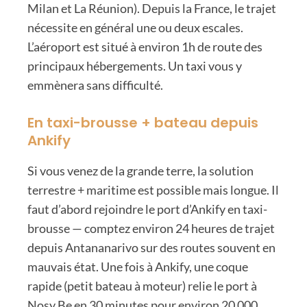
Milan et La Réunion). Depuis la France, le trajet
nécessite en général une ou deux escales.
L’aéroport est situé à environ 1h de route des
principaux hébergements. Un taxi vous y
emmènera sans difficulté.
En taxi-brousse + bateau depuis
Ankify
Si vous venez de la grande terre, la solution
terrestre + maritime est possible mais longue. Il
faut d’abord rejoindre le
port d’Ankify
en taxi-
brousse — comptez
environ 24 heures de trajet
depuis Antananarivo
sur des routes souvent en
mauvais état. Une fois à Ankify, une
coque
rapide
(petit bateau à moteur) relie le port à
Nosy Be en
30 minutes
pour environ 20 000